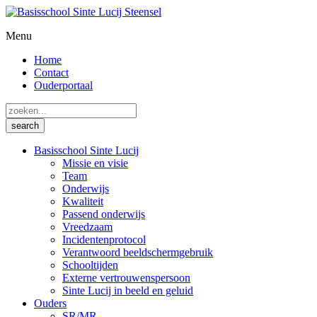
Menu
Home
Contact
Ouderportaal
Basisschool Sinte Lucij
Missie en visie
Team
Onderwijs
Kwaliteit
Passend onderwijs
Vreedzaam
Incidentenprotocol
Verantwoord beeldschermgebruik
Schooltijden
Externe vertrouwenspersoon
Sinte Lucij in beeld en geluid
Ouders
SR/MR