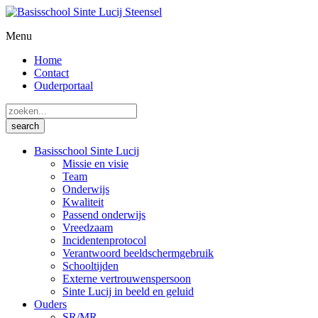
Menu
Home
Contact
Ouderportaal
Basisschool Sinte Lucij
Missie en visie
Team
Onderwijs
Kwaliteit
Passend onderwijs
Vreedzaam
Incidentenprotocol
Verantwoord beeldschermgebruik
Schooltijden
Externe vertrouwenspersoon
Sinte Lucij in beeld en geluid
Ouders
SR/MR