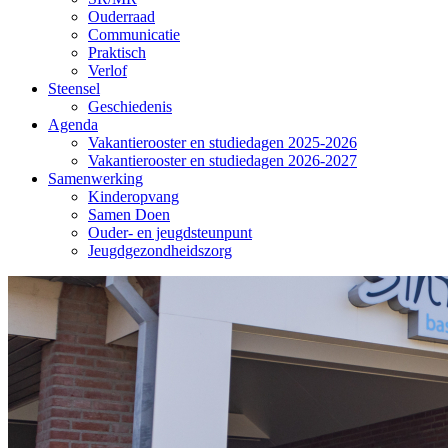
Ouderraad
Communicatie
Praktisch
Verlof
Steensel
Geschiedenis
Agenda
Vakantierooster en studiedagen 2025-2026
Vakantierooster en studiedagen 2026-2027
Samenwerking
Kinderopvang
Samen Doen
Ouder- en jeugdsteunpunt
Jeugdgezondheidszorg