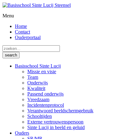
Menu
Home
Contact
Ouderportaal
Basisschool Sinte Lucij
Missie en visie
Team
Onderwijs
Kwaliteit
Passend onderwijs
Vreedzaam
Incidentenprotocol
Verantwoord beeldschermgebruik
Schooltijden
Externe vertrouwenspersoon
Sinte Lucij in beeld en geluid
Ouders
SR/MR