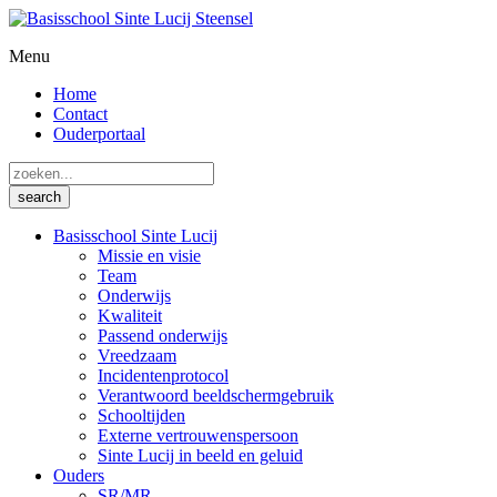
Menu
Home
Contact
Ouderportaal
Basisschool Sinte Lucij
Missie en visie
Team
Onderwijs
Kwaliteit
Passend onderwijs
Vreedzaam
Incidentenprotocol
Verantwoord beeldschermgebruik
Schooltijden
Externe vertrouwenspersoon
Sinte Lucij in beeld en geluid
Ouders
SR/MR