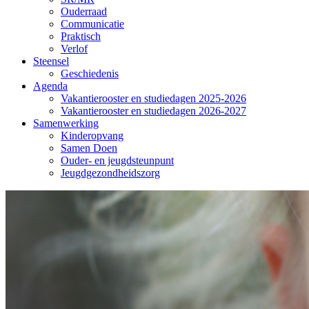
Ouderraad
Communicatie
Praktisch
Verlof
Steensel
Geschiedenis
Agenda
Vakantierooster en studiedagen 2025-2026
Vakantierooster en studiedagen 2026-2027
Samenwerking
Kinderopvang
Samen Doen
Ouder- en jeugdsteunpunt
Jeugdgezondheidszorg