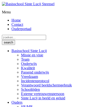
Menu
Home
Contact
Ouderportaal
Basisschool Sinte Lucij
Missie en visie
Team
Onderwijs
Kwaliteit
Passend onderwijs
Vreedzaam
Incidentenprotocol
Verantwoord beeldschermgebruik
Schooltijden
Externe vertrouwenspersoon
Sinte Lucij in beeld en geluid
Ouders
SR/MR