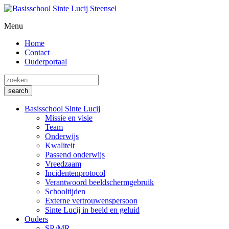
Menu
Home
Contact
Ouderportaal
Basisschool Sinte Lucij
Missie en visie
Team
Onderwijs
Kwaliteit
Passend onderwijs
Vreedzaam
Incidentenprotocol
Verantwoord beeldschermgebruik
Schooltijden
Externe vertrouwenspersoon
Sinte Lucij in beeld en geluid
Ouders
SR/MR