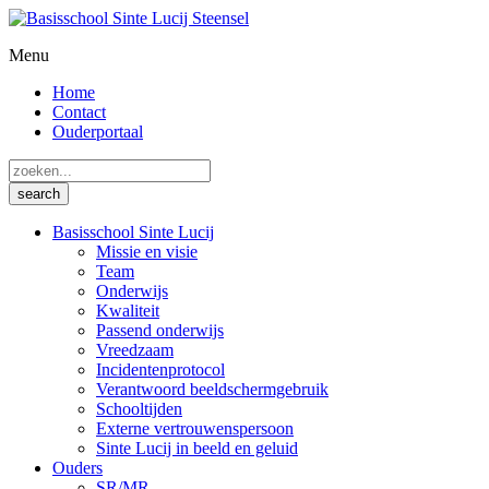
Menu
Home
Contact
Ouderportaal
Basisschool Sinte Lucij
Missie en visie
Team
Onderwijs
Kwaliteit
Passend onderwijs
Vreedzaam
Incidentenprotocol
Verantwoord beeldschermgebruik
Schooltijden
Externe vertrouwenspersoon
Sinte Lucij in beeld en geluid
Ouders
SR/MR